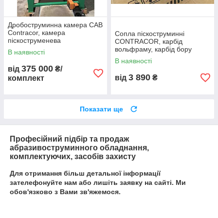
Дробоструминна камера CAB
Contracor, камера
Сопла піскоструминні
піскоструменева
CONTRACOR, карбід
вольфраму, карбід бору
В наявності
В наявності
375 000
від
₴/
3 890
від
₴
комплект
Показати ще
Професійний підбір та продаж
абразивоструминного обладнання,
комплектуючих, засобів захисту
Для отримання більш детальної інформації
зателефонуйте нам або лишіть заявку на сайті. Ми
обов'язково з Вами зв'яжемося.