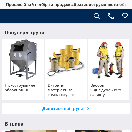
Професійний підбір та продаж абразивоструминного обладн
Популярні групи
Піскоструминне
Витратні
Засоби
обладнання
матеріали та
індивідуального
комплектуючі
захисту
Дивитися всі групи
Вітрина