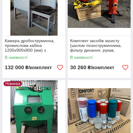
Камера дробоструминна,
Комплект засобів захисту
промислова кабіна
(шолом піскоструминника,
1200x900x800 (мм) з
фільтр дихання, рукав,
рекуперацією абразиву
костюм)
В наявності
В наявності
132 000
30 260
₴/комплект
₴/комплект
Новинка