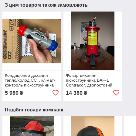
З цим товаром також замовляють
Кондиціонер дихання
Фільтр дихання
тепло/холод CCT, клімат-
піскоструйника BAF-1
контроль піскоструйника
Contracor, двопостовий
5 980
14 380
₴
₴
Подібні товари компанії