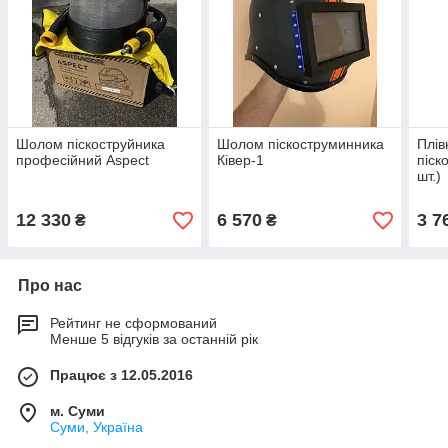
Шолом піскоструйника
Шолом піскоструминника
Плів
професійний Aspect
Ківер-1
піск
шт.)
12 330
6 570
3 7
₴
₴
Про нас
Рейтинг не сформований
Менше 5 відгуків за останній рік
Працює з 12.05.2016
м. Суми
Суми, Україна