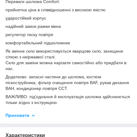
Переваги шолома Comfort​:
прийнятна ціна в співвідношенні з високою якістю
ударостійкий корпус
надійний замок рамки вікна
регулятор тиску повітря
комфортабельний підшоломник
Як змінне скло використовується кварцове скло, захищене
сіткою з неіржавкої сталі.
Скло для заміни можна нарізати самостійно або придбати в
нас.
Додатково: запасні частини до шолома, костюм
піскоструйника, фільтр очищення повітря BAF, рукав дихання
BAH, кондиціонер повітря ССТ.
ВАЖЛИВО: під'єднання й експлуатація шолома здійснюються
тільки згідно з інструкцією.
Приховати
Характеристики