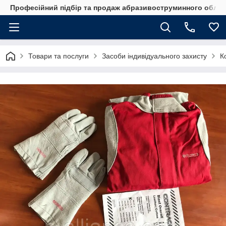
Професійний підбір та продаж абразивоструминного обладн
Товари та послуги
Засоби індивідуального захисту
К