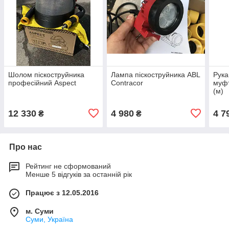
Шолом піскоструйника
Лампа піскоструйника ABL
Рука
професійний Aspect
Contracor
муфт
(м)
12 330
4 980
4 7
₴
₴
Про нас
Рейтинг не сформований
Менше 5 відгуків за останній рік
Працює з 12.05.2016
м. Суми
Суми, Україна