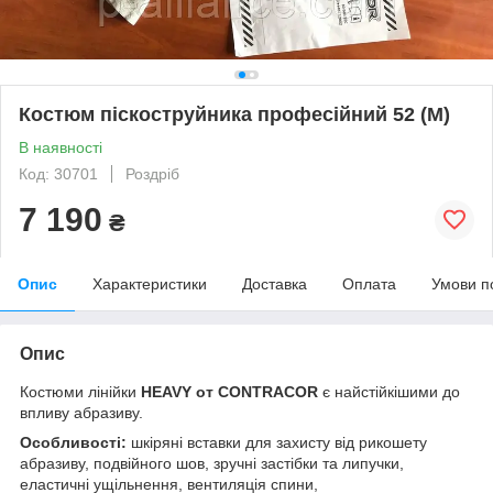
Костюм піскоструйника професійний 52 (М)
В наявності
Код: 30701
Роздріб
7 190
₴
Опис
Характеристики
Доставка
Оплата
Умови п
Опис
Костюми лінійки
HEAVY от CONTRACOR
є найстійкішими до
впливу абразиву.
Особливості:
шкіряні вставки для захисту від рикошету
абразиву, подвійного шов, зручні застібки та липучки,
еластичні ущільнення, вентиляція спини,