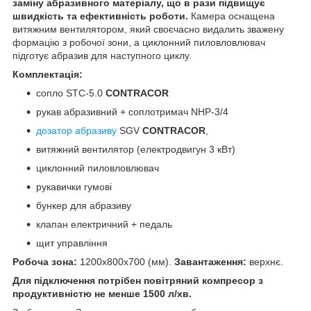
заміну абразивного матеріалу, що в рази підвищує
швидкість та ефективність роботи.
Камера оснащена
витяжним вентилятором, який своєчасно видалить зважену
формацію з робочої зони, а циклонний пиловловлювач
підготує абразив для наступного циклу.
Комплектація:
сопло STC-5.0
CONTRACOR
рукав абразивний + соплотримач NHP-3/4
дозатор абразиву
SGV
CONTRACOR
,
витяжний вентилятор (електродвигун 3 кВт)
циклонний пиловловлювач
рукавички гумові
бункер для абразиву
клапан електричний + педаль
щит управління
Робоча зона:
1200х800х700 (мм).
Завантаження:
верхнє.
Для підключення потрібен повітряний компресор з
продуктивністю не менше 1500 л/хв.