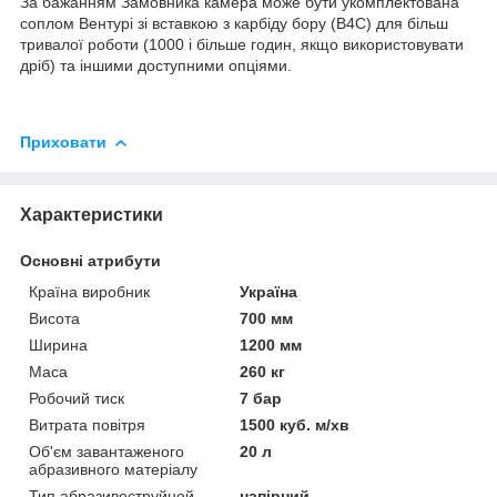
За бажанням Замовника камера може бути укомплектована
соплом Вентурі зі вставкою з карбіду бору (В4С) для більш
тривалої роботи (1000 і більше годин, якщо використовувати
дріб) та іншими доступними опціями.
Приховати
Характеристики
Основні атрибути
Країна виробник
Україна
Висота
700 мм
Ширина
1200 мм
Маса
260 кг
Робочий тиск
7 бар
Витрата повітря
1500 куб. м/хв
Об'єм завантаженого
20 л
абразивного матеріалу
Тип абразивоструйной
напірний