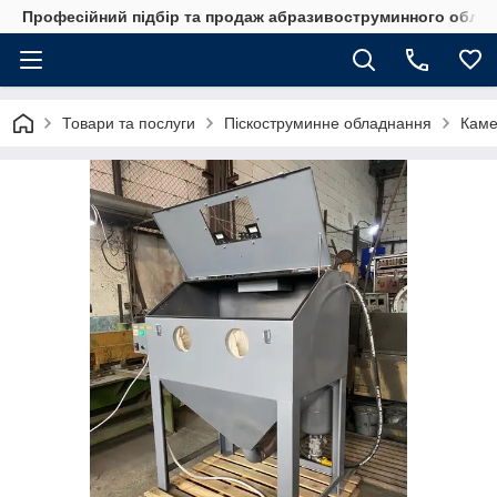
Професійний підбір та продаж абразивоструминного обладн
Товари та послуги
Піскоструминне обладнання
Каме