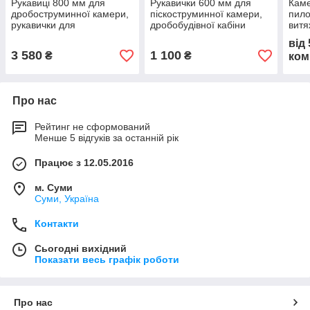
Рукавиці 800 мм для
Рукавички 600 мм для
Каме
дробоструминної камери,
піскоструминної камери,
пило
рукавички для
дробобудівної кабіни
витя
піскоструминної камери
від
3 580
1 100
₴
₴
ком
Про нас
Рейтинг не сформований
Менше 5 відгуків за останній рік
Працює з 12.05.2016
м. Суми
Суми, Україна
Контакти
Сьогодні вихідний
Показати весь графік роботи
Про нас