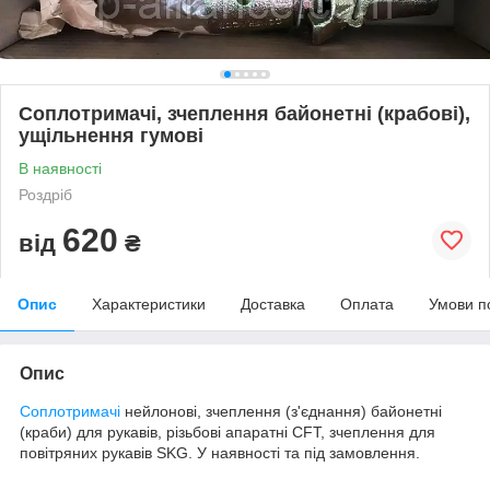
Соплотримачі, зчеплення байонетні (крабові),
ущільнення гумові
В наявності
Роздріб
620
від
₴
Опис
Характеристики
Доставка
Оплата
Умови п
Опис
Соплотримачі
нейлонові, зчеплення (з'єднання) байонетні
(краби) для рукавів, різьбові апаратні CFT, зчеплення для
повітряних рукавів SKG. У наявності та під замовлення.