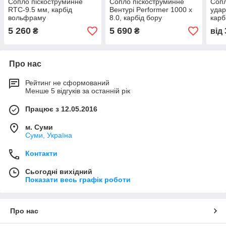
Сопло піскоструминне
Сопло піскоструминне
Сопл
RTC-9.5 мм, карбід
Вентурі Performer 1000 х
уда
вольфраму
8.0, карбід бору
карб
5 260
5 690
₴
₴
від
Про нас
Рейтинг не сформований
Менше 5 відгуків за останній рік
Працює з 12.05.2016
м. Суми
Суми, Україна
Контакти
Сьогодні вихідний
Показати весь графік роботи
Про нас