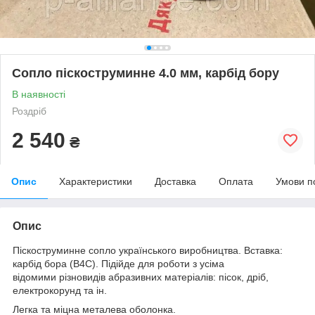
Сопло піскоструминне 4.0 мм, карбід бору
В наявності
Роздріб
2 540
₴
Опис
Характеристики
Доставка
Оплата
Умови п
Опис
Піскоструминне сопло українського виробництва. Вставка:
карбід бора (В4С). Підійде для роботи з усіма
відомими різновидів абразивних матеріалів: пісок, дріб,
електрокорунд та ін.
Легка та міцна металева оболонка.