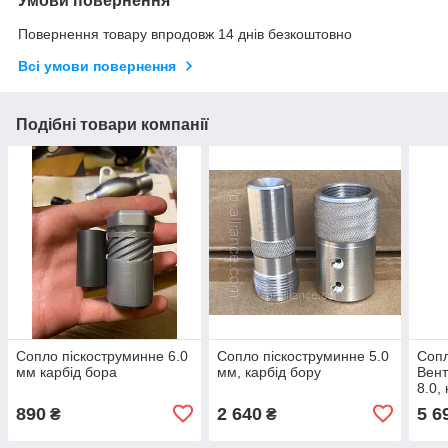
Умови повернення
Повернення товару впродовж 14 днів безкоштовно
Всі умови повернення
Подібні товари компанії
Сопло піскоструминне 6.0
Сопло піскоструминне 5.0
Сопл
мм карбід бора
мм, карбід бору
Вент
8.0,
890
2 640
5 6
₴
₴