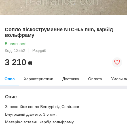
Сопло піскоструминне NTC-6.5 mm, карбід
вольфраму
В наявності
Код: 12552
Роздріб
3 210
₴
Опис
Характеристики
Доставка
Оплата
Умови п
Опис
Зносостійке сопло Вентурі від Contracor.
Внутрішній діаметр: 3,5 мм.
Матеріал вставки: карбід вольфраму.