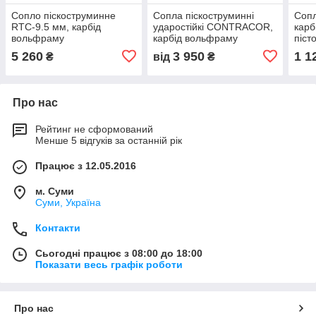
Сопло піскоструминне
Сопла піскоструминні
Сопл
RTC-9.5 мм, карбід
ударостійкі CONTRACOR,
карб
вольфраму
карбід вольфраму
піст
5 260
3 950
1 1
₴
від
₴
Про нас
Рейтинг не сформований
Менше 5 відгуків за останній рік
Працює з 12.05.2016
м. Суми
Суми, Україна
Контакти
Сьогодні працює з 08:00 до 18:00
Показати весь графік роботи
Про нас