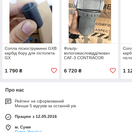
Сопла піскоструминні GXB
Фільтр-
Сопл
карбід бору для пістолета
вологомасловідділювач
карб
GX
CAF-3 CONTRACOR
піст
1 790
6 720
1 1
₴
₴
Про нас
Рейтинг не сформований
Менше 5 відгуків за останній рік
Працює з 12.05.2016
м. Суми
Суми, Україна